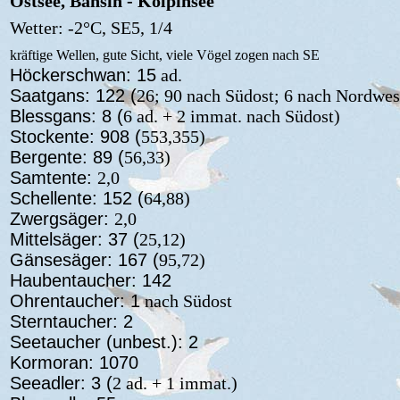
Ostsee, Bansin - Kölpinsee
Wetter: -2°C, SE5, 1/4
kräftige Wellen, gute Sicht, viele Vögel zogen nach SE
Höckerschwan: 15
ad.
Saatgans: 122 (
26; 90 nach Südost; 6 nach Nordwes
Blessgans: 8 (
6 ad. + 2 immat. nach Südost)
Stockente: 908 (
553,355)
Bergente: 89 (
56,33)
Samtente:
2,0
Schellente: 152 (
64,88)
Zwergsäger:
2,0
Mittelsäger: 37 (
25,12)
Gänsesäger: 167 (
95,72)
Haubentaucher: 142
Ohrentaucher: 1
nach Südost
Sterntaucher: 2
Seetaucher (unbest.): 2
Kormoran: 1070
Seeadler: 3 (
2 ad. + 1 immat.)