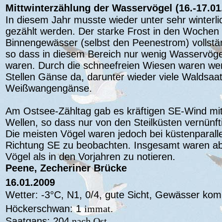
Mittwinterzählung der Wasservögel (16.-17.01
In diesem Jahr musste wieder unter sehr winter
gezählt werden. Der starke Frost in den Wochen 
Binnengewässer (selbst den Peenestrom) vollstän
so dass in diesem Bereich nur wenig Wasservög
waren. Durch die schneefreien Wiesen waren we
Stellen Gänse da, darunter wieder viele Waldsaa
Weißwangengänse.
Am Ostsee-Zähltag gab es kräftigen SE-Wind mi
Wellen, so dass nur von den Steilküsten vernünft
Die meisten Vögel waren jedoch bei küstenparal
Richtung SE zu beobachten. Insgesamt waren abe
Vögel als in den Vorjahren zu notieren.
Peene, Zecheriner Brücke
16.01.2009
Wetter: -3°C, N1, 0/4, gute Sicht, Gewässer kom
Höckerschwan: 1
immat.
Saatgans: 204
nach Ost