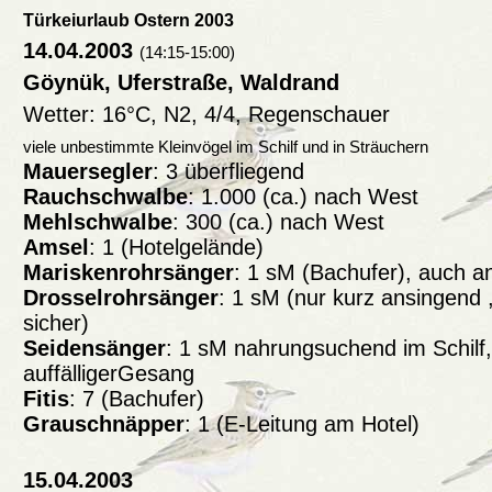
Türkeiurlaub Ostern 2003
14.04.2003
(14:15-15:00)
Göynük, Uferstraße, Waldrand
Wetter: 16°C, N2, 4/4, Regenschauer
viele unbestimmte Kleinvögel im Schilf und in Sträuchern
Mauersegler
: 3 überfliegend
Rauchschwalbe
: 1.000 (ca.) nach West
Mehlschwalbe
: 300 (ca.) nach West
Amsel
: 1 (Hotelgelände)
Mariskenrohrsänger
: 1 sM (Bachufer), auch a
Drosselrohrsänger
: 1 sM (nur kurz ansingend 
sicher)
Seidensänger
: 1 sM nahrungsuchend im Schilf,
auffälligerGesang
Fitis
: 7 (Bachufer)
Grauschnäpper
: 1 (E-Leitung am Hotel)
15.04.2003