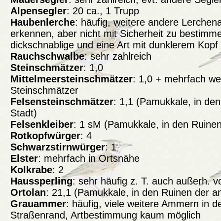
Alpensegler
: 20 ca., 1 Trupp
Haubenlerche
: häufig, weitere andere Lerchen
erkennen, aber nicht mit Sicherheit zu bestimm
dickschnablige und eine Art mit dunklerem Kopf
Rauchschwalbe
: sehr zahlreich
Steinschmätzer
: 1,0
Mittelmeersteinschmätzer
: 1,0 + mehrfach we
Steinschmätzer
Felsensteinschmätzer
: 1,1 (Pamukkale, in den
Stadt)
Felsenkleiber
: 1 sM (Pamukkale, in den Ruinen
Rotkopfwürger
: 4
Schwarzstirnwürger
: 1
Elster
: mehrfach in Ortsnähe
Kolkrabe
: 2
Haussperling
: sehr häufig z. T. auch außerh. 
Ortolan
: 21,1 (Pamukkale, in den Ruinen der an
Grauammer
: häufig, viele weitere Ammern in
Straßenrand, Artbestimmung kaum möglich