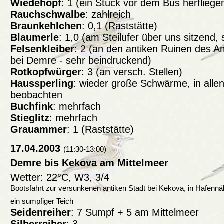
Wiedehopf
: 1 (ein Stück vor dem Bus herfliege
Rauchschwalbe
: zahlreich
Braunkehlchen
: 0,1 (Raststätte)
Blaumerle
: 1,0 (am Steilufer über uns sitzend,
Felsenkleiber
: 2 (an den antiken Ruinen des A
bei Demre - sehr beindruckend)
Rotkopfwürger
: 3 (an versch. Stellen)
Haussperling
:
wieder große Schwärme, in allen
beobachten
Buchfink
: mehrfach
Stieglitz
: mehrfach
Grauammer
: 1 (Raststätte)
17.04.2003
(11:30-13:00)
Demre bis Kekova am Mittelmeer
Wetter: 22°C, W3, 3/4
Bootsfahrt zur versunkenen antiken Stadt bei Kekova, in Hafenn
ein sumpfiger Teich
Seidenreiher
: 7 Sumpf + 5 am Mittelmeer