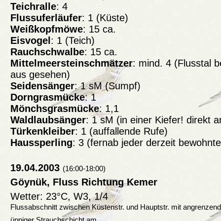
Teichralle
: 4
Flussuferläufer
: 1 (Küste)
Weißkopfmöwe
: 15 ca.
Eisvogel
: 1 (Teich)
Rauchschwalbe
: 15 ca.
Mittelmeersteinschmätzer
: mind. 4 (Flusstal 
aus gesehen)
Seidensänger
: 1 sM (Sumpf)
Dorngrasmücke
: 1
Mönchsgrasmücke
: 1,1
Waldlaubsänger
: 1 sM (in einer Kiefer! direkt 
Türkenkleiber
: 1 (auffallende Rufe)
Haussperling
: 3 (fernab jeder derzeit bewohnt
19.04.2003
(16:00-18:00)
Göynük, Fluss Richtung Kemer
Wetter: 23°C, W3, 1/4
Flussabschnitt zwischen Küstenstr. und Hauptstr. mit angrenzen
üppiger Strauchschicht am