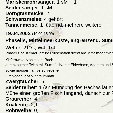
Mariskenrohrsänger
: 1 sM + 1
Seidensänger
: 1 sM
Dorngrasmücke
: 2
Schwanzmeise
: 4 gehört
Tannenmeise
: 1 fütternd, mehrere weitere
19.04.2003
(10:00-15:00)
Phaselis, Mittelmeerküste, angrenzend. Sum
Wetter: 21°C, W4, 1/4
Phaselis bei Kemer: antike Ruinenstadt direkt am Mittelmeer mit
Kiefernwald, von einem Bach
durchzogener Teich mit Sumpf; diverse Eidechsen, Agamen und S
sowie massenhaft verschiedene
Orchideen: absolut traumhaft!
Zwergtaucher
: 6
Seidenreiher
: 1 (an Mündung des Baches lauern
Mühe einen großen Fisch fangend, danach zur 
Graureiher
: 4
Knäkente
: 2,1
Rohrweihe
: 0,1