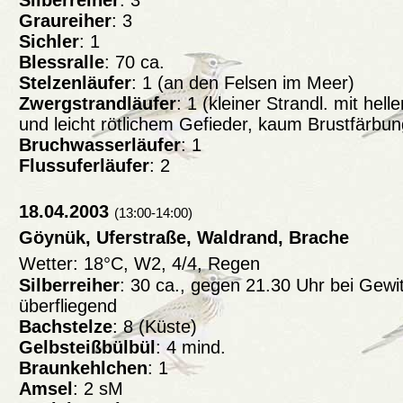
Silberreiher
: 3
Graureiher
: 3
Sichler
: 1
Blessralle
: 70 ca.
Stelzenläufer
: 1 (an den Felsen im Meer)
Zwergstrandläufer
: 1 (kleiner Strandl. mit hel
und leicht rötlichem Gefieder, kaum Brustfärbun
Bruchwasserläufer
: 1
Flussuferläufer
: 2
18.04.2003
(13:00-14:00)
Göynük, Uferstraße, Waldrand, Brache
Wetter: 18°C, W2, 4/4, Regen
Silberreiher
: 30 ca., gegen 21.30 Uhr bei Gewit
überfliegend
Bachstelze
: 8 (Küste)
Gelbsteißbülbül
: 4 mind.
Braunkehlchen
: 1
Amsel
: 2 sM