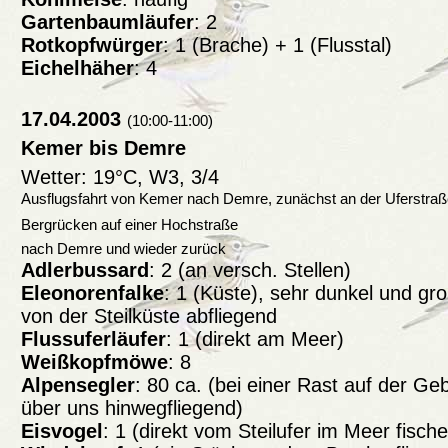
Gartenbaumläufer
: 2
Rotkopfwürger
: 1 (Brache) + 1 (Flusstal)
Eichelhäher
: 4
17.04.2003
(10:00-11:00)
Kemer bis Demre
Wetter: 19°C, W3, 3/4
Ausflugsfahrt von Kemer nach Demre, zunächst an der Uferstraß
Bergrücken auf einer Hochstraße
nach Demre und wieder zurück
Adlerbussard
: 2 (an versch. Stellen)
Eleonorenfalke
: 1 (Küste), sehr dunkel und gr
von der Steilküste abfliegend
Flussuferläufer
: 1 (direkt am Meer)
Weißkopfmöwe
: 8
Alpensegler
: 80 ca. (bei einer Rast auf der Ge
über uns hinwegfliegend)
Eisvogel
: 1 (direkt vom Steilufer im Meer fisch