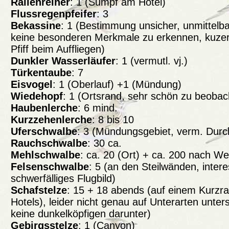
Rallenreiher
: 1 (Sumpf am Hotel)
Flussregenpfeifer
: 3
Bekassine
: 1 (Bestimmung unsicher, unmittelbar
keine besonderen Merkmale zu erkennen, kuzer 
Pfiff beim Auffliegen)
Dunkler Wasserläufer
: 1 (vermutl. vj.)
Türkentaube
: 7
Eisvogel
: 1 (Oberlauf) +1 (Mündung)
Wiedehopf
: 1 (Ortsrand, sehr schön zu beobac
Haubenlerche
: 6 mind.
Kurzzehenlerche
: 8 bis 10
Uferschwalbe
: 3 (Mündungsgebiet, verm. Durc
Rauchschwalbe
: 30 ca.
Mehlschwalbe
: ca. 20 (Ort) + ca. 200 nach We
Felsenschwalbe
: 5 (an den Steilwänden, inter
schwerfälliges Flugbild)
Schafstelze
: 15 + 18 abends (auf einem Kurzra
Hotels), leider nicht genau auf Unterarten unters
keine dunkelköpfigen darunter)
Gebirgsstelze
: 1 (Canyon)