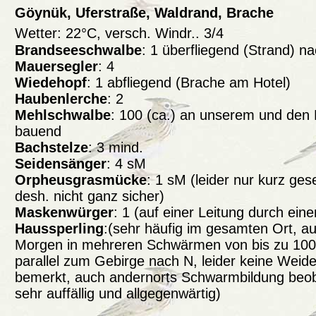
Göynük, Uferstraße, Waldrand, Brache
Wetter: 22°C, versch. Windr.. 3/4
Brandseeschwalbe
: 1 überfliegend (Strand) 
Mauersegler
: 4
Wiedehopf
: 1 abfliegend (Brache am Hotel)
Haubenlerche
: 2
Mehlschwalbe
: 100 (ca.) an unserem und den
bauend
Bachstelze
: 3 mind.
Seidensänger
: 4 sM
Orpheusgrasmücke
: 1 sM (leider nur kurz ge
desh. nicht ganz sicher)
Maskenwürger
: 1 (auf einer Leitung durch ei
Haussperling
:(sehr häufig im gesamten Ort, 
Morgen in mehreren Schwärmen von bis zu 100 E
parallel zum Gebirge nach N, leider keine Weid
bemerkt, auch andernorts Schwarmbildung beob
sehr auffällig und allgegenwärtig)