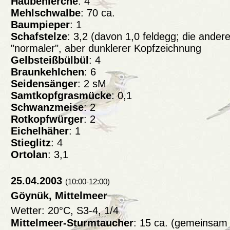
Haubenlerche
: 4
Mehlschwalbe
: 70 ca.
Baumpieper
: 1
Schafstelze
: 3,2 (davon 1,0 feldegg; die ande
"normaler", aber dunklerer Kopfzeichnung
Gelbsteißbülbül
: 4
Braunkehlchen
: 6
Seidensänger
: 2 sM
Samtkopfgrasmücke
: 0,1
Schwanzmeise
: 2
Rotkopfwürger
: 2
Eichelhäher
: 1
Stieglitz
: 4
Ortolan
: 3,1
25.04.2003
(10:00-12:00)
Göynük, Mittelmeer
Wetter: 20°C, S3-4, 1/4
Mittelmeer-Sturmtaucher
: 15 ca. (gemeinsam