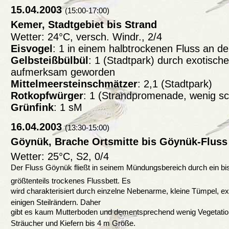
15.04.2003
(15:00-17:00)
Kemer, Stadtgebiet bis Strand
Wetter: 24°C, versch. Windr., 2/4
Eisvogel
: 1 in einem halbtrockenen Fluss an 
Gelbsteißbülbül
: 1 (Stadtpark) durch exotisch
aufmerksam geworden
Mittelmeersteinschmätzer
: 2,1 (Stadtpark)
Rotkopfwürger
: 1 (Strandpromenade, wenig s
Grünfink
: 1 sM
16.04.2003
(13:30-15:00)
Göynük, Brache Ortsmitte bis Göynük-Fluss
Wetter: 25°C, S2, 0/4
Der Fluss Göynük fließt in seinem Mündungsbereich durch ein bis
größtenteils trockenes Flussbett. Es
wird charakterisiert durch einzelne Nebenarme, kleine Tümpel, ex
einigen Steilrändern. Daher
gibt es kaum Mutterboden und dementsprechend wenig Vegetation,
Sträucher und Kiefern bis 4 m Größe.