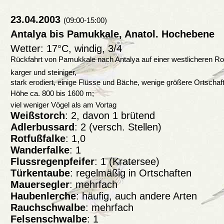
23.04.2003
(09:00-15:00)
Antalya bis Pamukkale, Anatol. Hochebene
Wetter: 17°C, windig, 3/4
Rückfahrt von Pamukkale nach Antalya auf einer westlicheren Rou
karger und steiniger,
stark erodiert, einige Flüsse und Bäche, wenige größere Ortschaft
Höhe ca. 800 bis 1600 m;
viel weniger Vögel als am Vortag
Weißstorch
: 2, davon 1 brütend
Adlerbussard
: 2 (versch. Stellen)
Rotfußfalke
: 1,0
Wanderfalke
: 1
Flussregenpfeifer
: 1 (Kratersee)
Türkentaube
: regelmäßig in Ortschaften
Mauersegler
: mehrfach
Haubenlerche
: häufig, auch andere Arten
Rauchschwalbe
: mehrfach
Felsenschwalbe
: 1