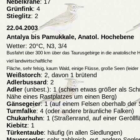
Nebelkrähe
: 17
Grünfink
: 4
Stieglitz
: 2
22.04.2003
Antalya bis Pamukkale, Anatol. Hochebene
Wetter: 20°C, N3, 3/4
Busfahrt über 300 km über das Taurusgebirge in die anatolische
viel landwirtschaftliche
Fläche, sehr felsig, kaum Wald, einige Flüsse, große Seen (leider
Weißstorch
: 2, davon 1 brütend
Adlerbussard
: 2
Adler
(unbest.): 1 (schien etwas größer als Schre
Nähe eines Rastplatzes um einen Berg)
Gänsegeier
: 1 (auf einem Felsen oberhalb der 
Turmfalke
: 4 (oder andere bräunliche Falken)
Chukarhuhn
: 1 (Straßenrand, auf einer Geröllf
Kiebitz
: 1
Türkentaube
: häufig (in allen Siedlungen)
Mauersegler
: sehr zahlreich, evt. andere Segle