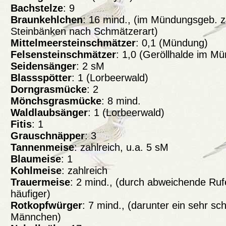
Bachstelze
: 9
Braunkehlchen
: 16 mind., (im Mündungsgeb. z
Steinbänken nach Schmätzerart)
Mittelmeersteinschmätzer
: 0,1 (Mündung)
Felsensteinschmätzer
: 1,0 (Geröllhalde im M
Seidensänger
: 2 sM
Blassspötter
: 1 (Lorbeerwald)
Dorngrasmücke
: 2
Mönchsgrasmücke
: 8 mind.
Waldlaubsänger
: 1 (Lorbeerwald)
Fitis
: 1
Grauschnäpper
: 3
Tannenmeise
: zahlreich, u.a. 5 sM
Blaumeise
: 1
Kohlmeise
: zahlreich
Trauermeise
: 2 mind., (durch abweichende Rufe 
häufiger)
Rotkopfwürger
: 7 mind., (darunter ein sehr s
Männchen)