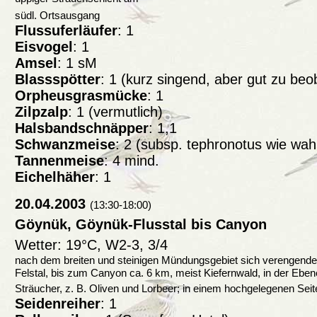
südl. Ortsausgang
Flussuferläufer
: 1
Eisvogel
: 1
Amsel
: 1 sM
Blassspötter
: 1 (kurz singend, aber gut zu be
Orpheusgrasmücke
: 1
Zilpzalp
: 1 (vermutlich)
Halsbandschnäpper
: 1,1
Schwanzmeise
: 2 (subsp. tephronotus wie wahr
Tannenmeise
: 4 mind.
Eichelhäher
: 1
20.04.2003
(13:30-18:00)
Göynük, Göynük-Flusstal bis Canyon
Wetter: 19°C, W2-3, 3/4
nach dem breiten und steinigen Mündungsgebiet sich verengendes
Felstal, bis zum Canyon ca. 6 km, meist Kiefernwald, in der Eb
Sträucher, z. B. Oliven und Lorbeer; in einem hochgelegenen Seit
Seidenreiher
: 1