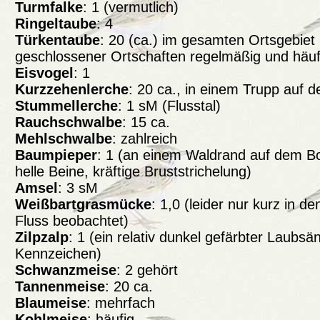
Turmfalke
: 1 (vermutlich)
Ringeltaube
: 4
Türkentaube
: 20 (ca.) im gesamten Ortsgebiet
geschlossener Ortschaften regelmäßig und häuf
Eisvogel
: 1
Kurzzehenlerche
: 20 ca., in einem Trupp auf 
Stummellerche
: 1 sM (Flusstal)
Rauchschwalbe
: 15 ca.
Mehlschwalbe
: zahlreich
Baumpieper
: 1 (an einem Waldrand auf dem Bod
helle Beine, kräftige Bruststrichelung)
Amsel
: 3 sM
Weißbartgrasmücke
: 1,0 (leider nur kurz in 
Fluss beobachtet)
Zilpzalp
: 1 (ein relativ dunkel gefärbter Laubs
Kennzeichen)
Schwanzmeise
: 2 gehört
Tannenmeise
: 20 ca.
Blaumeise
: mehrfach
Kohlmeise
: häufig