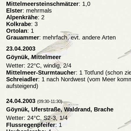
Mittelmeersteinschmätzer
: 1,0
Elster
: mehrmals
Alpenkrähe
: 2
Kolkrabe
: 3
Ortolan
: 1
Grauammer
: mehrfach, evt. andere Arten
23.04.2003
Göynük, Mittelmeer
Wetter: 22°C, windig, 2/4
Mittelmeer-Sturmtauche
r: 1 Totfund (schon zi
Schreiadler
: 1 nach Nordwest (vom Meer komm
aufsteigend)
24.04.2003
(09:30-11:30)
Göynük, Uferstraße, Waldrand, Brache
Wetter: 24°C, S2-3, 1/4
Flussregenpfeifer
: 1