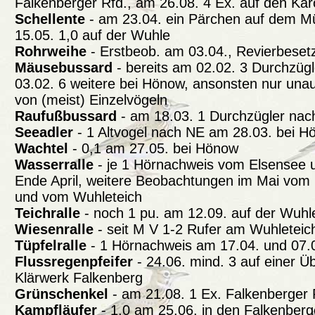
Falkenberger Rfd., am 26.08. 4 Ex. auf den Ka
Schellente
- am 23.04. ein Pärchen auf dem 
15.05. 1,0 auf der Wuhle
Rohrweihe
- Erstbeob. am 03.04., Revierbesetz
Mäusebussard
- bereits am 02.02. 3 Durchzügl
03.02. 6 weitere bei Hönow, ansonsten nur unau
von (meist) Einzelvögeln
Raufußbussard
- am 18.03. 1 Durchzügler nac
Seeadler
- 1 Altvogel nach NE am 28.03. bei H
Wachtel
- 0,1 am 27.05. bei Hönow
Wasserralle
- je 1 Hörnachweis vom Elsensee
Ende April, weitere Beobachtungen im Mai vo
und vom Wuhleteich
Teichralle
- noch 1 pu. am 12.09. auf der Wuhl
Wiesenralle
- seit M V 1-2 Rufer am Wuhleteic
Tüpfelralle
- 1 Hörnachweis am 17.04. und 07.0
Flussregenpfeifer
- 24.06. mind. 3 auf einer Ü
Klärwerk Falkenberg
Grünschenkel
- am 21.08. 1 Ex. Falkenberger R
Kampfläufer
- 1,0 am 25.06. in den Falkenberg