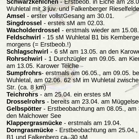
Schwarzkehlchen
- Erstbeob. in Eiche am 28.03
Wuhletal mit 3 juv. und Falkenberger Rieselfelder
Amsel
- erster vollstGesang am 30.01.
Singdrossel
- erstes sM am 02.03.
Wacholderdrossel
- erstmals wieder am 15.08
Feldschwirl
- 15 sM Wuhletal B1 bis Kemberger
morgens (= Erstbeob.!)
Schlagschwirl
- 6 sM am 13.05. an den Karow
Rohrschwirl
- 1 Durchzügler am 09.05. am Kie
am 13.05. Karower Teiche
Sumpfrohrs
- erstmals am 06.05., am 09.05. be
Wuhletal, am 02.06. 62 sM im Wuhletal zwisch
Str. (ca. 8 km)
Teichrohrs
- am 25.04. ein erstes sM
Drosselrohrs
- bereits am 23.04. am Müggelse
Gelbspötter
- Erstbeobachtung am 08.05., am 
den Malchower See
Klappergrasmücke
- erstmals am 19.04.
Dorngrasmücke
- Erstbeobachtung am 25.04.,
B1 und Falkenberg ca. 30 sM