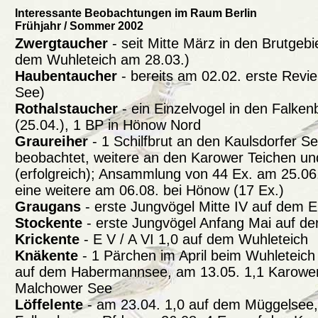
Interessante Beobachtungen im Raum Berlin
Frühjahr / Sommer 2002
Zwergtaucher
- seit Mitte März in den Brutgeb
dem Wuhleteich am 28.03.)
Haubentaucher
- bereits am 02.02. erste Revi
See)
Rothalstaucher
- ein Einzelvogel in den Falken
(25.04.), 1 BP in Hönow Nord
Graureiher
- 1 Schilfbrut an den Kaulsdorfer See
beobachtet, weitere an den Karower Teichen un
(erfolgreich); Ansammlung von 44 Ex. am 25.06.
eine weitere am 06.08. bei Hönow (17 Ex.)
Graugans
- erste Jungvögel Mitte IV auf dem 
Stockente
- erste Jungvögel Anfang Mai auf de
Krickente
- E V / A VI 1,0 auf dem Wuhleteich
Knäkente
- 1 Pärchen im April beim Wuhleteich
auf dem Habermannsee, am 13.05. 1,1 Karower 
Malchower See
Löffelente
- am 23.04. 1,0 auf dem Müggelsee,