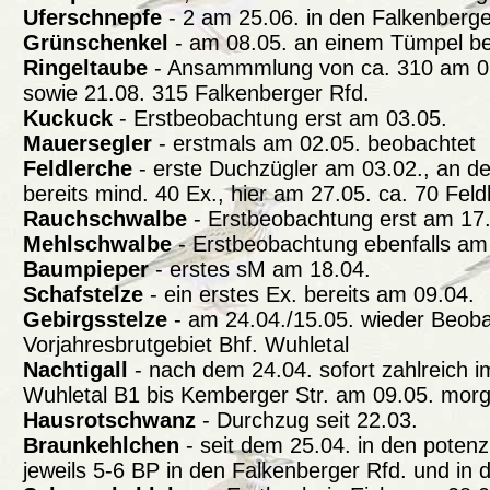
Uferschnepfe
- 2 am 25.06. in den Falkenberge
Grünschenkel
- am 08.05. an einem Tümpel b
Ringeltaube
- Ansammmlung von ca. 310 am 0
sowie 21.08. 315 Falkenberger Rfd.
Kuckuck
- Erstbeobachtung erst am 03.05.
Mauersegler
- erstmals am 02.05. beobachtet
Feldlerche
- erste Duchzügler am 03.02., an de
bereits mind. 40 Ex., hier am 27.05. ca. 70 Feld
Rauchschwalbe
- Erstbeobachtung erst am 17
Mehlschwalbe
- Erstbeobachtung ebenfalls am
Baumpieper
- erstes sM am 18.04.
Schafstelze
- ein erstes Ex. bereits am 09.04.
Gebirgsstelze
- am 24.04./15.05. wieder Beo
Vorjahresbrutgebiet Bhf. Wuhletal
Nachtigall
- nach dem 24.04. sofort zahlreich 
Wuhletal B1 bis Kemberger Str. am 09.05. mor
Hausrotschwanz
- Durchzug seit 22.03.
Braunkehlchen
- seit dem 25.04. in den potenz
jeweils 5-6 BP in den Falkenberger Rfd. und in 