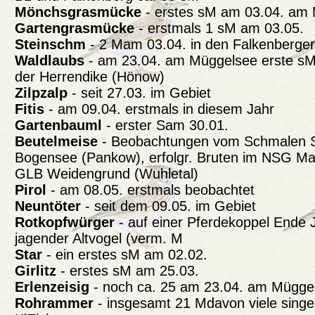
Mönchsgrasmücke
- erstes sM am 03.04. am
Gartengrasmücke
- erstmals 1 sM am 03.05.
Steinschm
- 2 Mam 03.04. in den Falkenberger 
Waldlaubs
- am 23.04. am Müggelsee erste sM
der Herrendike (Hönow)
Zilpzalp
- seit 27.03. im Gebiet
Fitis
- am 09.04. erstmals in diesem Jahr
Gartenbauml
- erster Sam 30.01.
Beutelmeise
- Beobachtungen vom Schmalen 
Bogensee (Pankow), erfolgr. Bruten im NSG M
GLB Weidengrund (Wuhletal)
Pirol
- am 08.05. erstmals beobachtet
Neuntöter
- seit dem 09.05. im Gebiet
Rotkopfwürger
- auf einer Pferdekoppel Ende 
jagender Altvogel (verm. M
Star
- ein erstes sM am 02.02.
Girlitz
- erstes sM am 25.03.
Erlenzeisig
- noch ca. 25 am 23.04. am Mügge
Rohrammer
- insgesamt 21 Mdavon viele singe