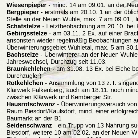
Wiesenpieper
- mind. 14 am 09.01. an der Ne
Bergpieper
- erstmals am 20.10. 1 an der übli
Stelle an der Neuen Wuhle, max. 7 am 09.01., 
Schafstelze
- Letztbeobachtung am 20.10. bei
Gebirgsstelze
- am 03.11. 2 Ex. auf einer Brach
ansonsten wieder regelmäßig Beobachtungen 
Überwinterungsgebiet Wuhletal, max. 5 am 30.1
Bachstelze
- Überwinterer an der Neuen Wuhle
Jahreswechsel, Durchzug seit 11.03.
Braunkehlchen
- am 31.08. 13 Ex. bei Eiche b
Durchzügler)
Rotkehlchen
- Ansammlung von 13 z.T. singen
Klärwerk Falkenberg, auch am 18.11. noch min
zwischen Klärwerk und Kemberger Str.
Hausrotschwanz
- Überwinterungsversuch vo
Raum Biesdorf/Kaulsdorf, mind. einer erfolgreic
Baumarkt an der B1
Seidenschwanz
- ein Trupp von 13 Nahrung su
Biesdorf, weitere 10 am 02.02. an der Neuen W