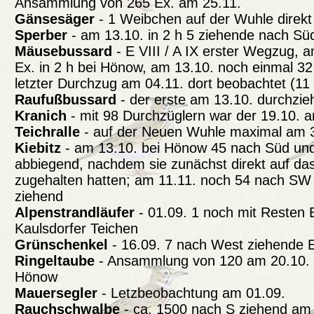
Ansammlung von 265 Ex. am 25.11.
Gänsesäger
- 1 Weibchen auf der Wuhle direkt
Sperber
- am 13.10. in 2 h 5 ziehende nach S
Mäusebussard
- E VIII / A IX erster Wegzug, a
Ex. in 2 h bei Hönow, am 13.10. noch einmal 3
letzter Durchzug am 04.11. dort beobachtet (11 
Raufußbussard
- der erste am 13.10. durchzi
Kranich
- mit 98 Durchzüglern war der 19.10. 
Teichralle
- auf der Neuen Wuhle maximal am 3
Kiebitz
- am 13.10. bei Hönow 45 nach Süd un
abbiegend, nachdem sie zunächst direkt auf das
zugehalten hatten; am 11.11. noch 54 nach SW 
ziehend
Alpenstrandläufer
- 01.09. 1 noch mit Resten
Kaulsdorfer Teichen
Grünschenkel
- 16.09. 7 nach West ziehende 
Ringeltaube
- Ansammlung von 120 am 20.10. a
Hönow
Mauersegler
- Letzbeobachtung am 01.09.
Rauchschwalbe
- ca. 1500 nach S ziehend am