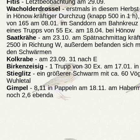
Fitis
- Letztbeobachtung am 29.09.
Wacholderdrossel
- erstmals in diesem Herbst
in Hönow kräftiger Durchzug (knapp 500 in 1 h
von 165 am 08.01. im Sanddorn am Bahnkreuz B
eines Trupps von 55 Ex. am 18.04. bei Hönow
Saatkrähe
- am 23.10. am Spätnachmittag kräfti
2500 in Richtung W, außerdem befanden sich 
den Schwärmen
Kolkrabe
- am 23.09. 31 nach E
Birkenzeisig
- 1 Trupp von 30 Ex. am 17.01. in
Stieglitz
- ein größerer Schwarm mit ca. 60 Vö
Wuhletal
Gimpel
- 8,11 in Pappeln am 18.11. am Haber
noch 2,6 ebenda