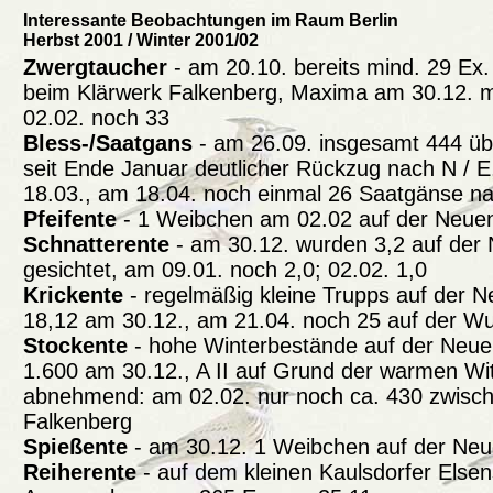
Interessante Beobachtungen im Raum Berlin
Herbst 2001 / Winter 2001/02
Zwergtaucher
- am 20.10. bereits mind. 29 Ex
beim Klärwerk Falkenberg, Maxima am 30.12. m
02.02. noch 33
Bless-/Saatgans
- am 26.09. insgesamt 444 übe
seit Ende Januar deutlicher Rückzug nach N / E,
18.03., am 18.04. noch einmal 26 Saatgänse n
Pfeifente
- 1 Weibchen am 02.02 auf der Neue
Schnatterente
- am 30.12. wurden 3,2 auf der
gesichtet, am 09.01. noch 2,0; 02.02. 1,0
Krickente
- regelmäßig kleine Trupps auf der 
18,12 am 30.12., am 21.04. noch 25 auf der W
Stockente
- hohe Winterbestände auf der Neue
1.600 am 30.12., A II auf Grund der warmen Wi
abnehmend: am 02.02. nur noch ca. 430 zwisc
Falkenberg
Spießente
- am 30.12. 1 Weibchen auf der Ne
Reiherente
- auf dem kleinen Kaulsdorfer Elsen