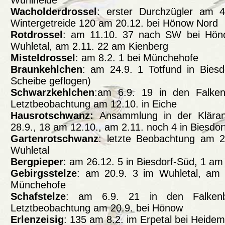
Wuhlheide
Wacholderdrossel
: erster Durchzügler am 4
Wintergetreide 120 am 20.12. bei Hönow Nord
Rotdrossel
: am 11.10. 37 nach SW bei Hön
Wuhletal, am 2.11. 22 am Kienberg
Misteldrossel
: am 8.2. 1 bei Münchehofe
Braunkehlchen
: am 24.9. 1 Totfund in Biesd
Scheibe geflogen)
Schwarzkehlchen
:am 6.9. 19 in den Falkenb
Letztbeobachtung am 12.10. in Eiche
Hausrotschwanz:
Ansammlung in der Klära
28.9., 18 am 12.10., am 2.11. noch 4 in Biesdor
Gartenrotschwanz
: letzte Beobachtung am 2
Wuhletal
Bergpieper
: am 26.12. 5 in Biesdorf-Süd, 1 am
Gebirgsstelze
: am 20.9. 3 im Wuhletal, am 
Münchehofe
Schafstelze
: am 6.9. 21 in den Falkenber
Letztbeobachtung am 20.9. bei Hönow
Erlenzeisig
: 135 am 8.2. im Erpetal bei Heide