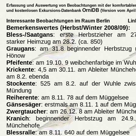
Erfassung und Auswertung von Beobachtungen mit der komfortable
OrniDB
und kostenlosen Exkursions-Datenbank
(Version vom April
Interessante Beobachtungen im Raum Berlin
Lin
Bemerkenswertes (Herbst/Winter 2008/09):
Bless-/Saatgans
: erste Herbstzieher am 27
starker Heimzug am 28.2. (ca. 850)
Graugans
: am 31.8 beginnender Herbstzug
Hönow
Pfeifente
: am 19.10. 9 weibchenfarbige im Wuh
Krickente
: 4,5 am 30.11. am Ableiter Müncheh
am 8.2. ebenda
Stockente
: 525 am 8.2. auf der Wuhle zwi
Mündung
Reiherente
: am 8.11. 78 auf dem Müggelsee
Gänsesäger
: erstmals am 8.11. 1 auf dem Mü
Zwergtaucher
: am 26.12. 8 am Ableiter Münch
Kranich
: beginnender Herbstzug am 24.9
Münchehofe
Blessralle
: am 8.11. 640 auf dem Müggelsee