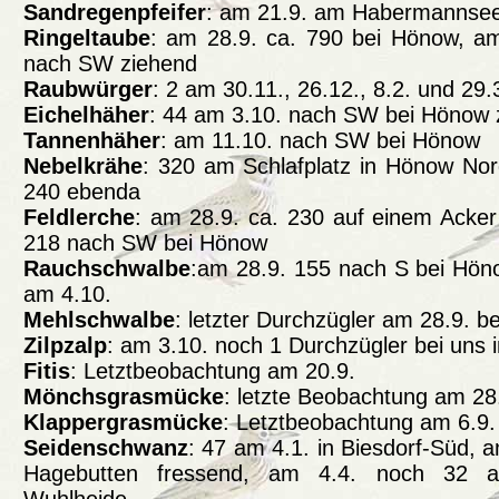
Sandregenpfeifer
: am 21.9. am Habermannsee
Ringeltaube
: am 28.9. ca. 790 bei Hönow, a
nach SW ziehend
Raubwürger
: 2 am 30.11., 26.12., 8.2. und 29
Eichelhäher
: 44 am 3.10. nach SW bei Hönow 
Tannenhäher
: am 11.10. nach SW bei Hönow
Nebelkrähe
: 320 am Schlafplatz in Hönow Nor
240 ebenda
Feldlerche
: am 28.9. ca. 230 auf einem Acker
218 nach SW bei Hönow
Rauchschwalbe
:am 28.9. 155 nach S bei Höno
am 4.10.
Mehlschwalbe
: letzter Durchzügler am 28.9. 
Zilpzalp
: am 3.10. noch 1 Durchzügler bei uns 
Fitis
: Letztbeobachtung am 20.9.
Mönchsgrasmücke
: letzte Beobachtung am 28
Klappergrasmücke
: Letztbeobachtung am 6.9.
Seidenschwanz
: 47 am 4.1. in Biesdorf-Süd, 
Hagebutten fressend, am 4.4. noch 32 a