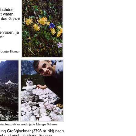
 Nachdem
t waren,
e das Ganze
:
nrosen, ja
wir
le bunte Blumen
etscher gab es noch jede Menge Schnee
htung Großglockner (3798 m NN) nach
el und noch allerhand Schnee.