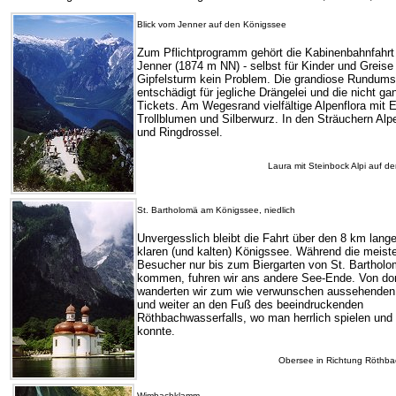
Blick vom Jenner auf den Königssee
Zum Pflichtprogramm gehört die Kabinenbahnfahrt
Jenner (1874 m NN) - selbst für Kinder und Greise 
Gipfelsturm kein Problem. Die grandiose Rundums
entschädigt für jegliche Drängelei und die nicht gan
Tickets. Am Wegesrand vielfältige Alpenflora mit 
Trollblumen und Silberwurz. In den Sträuchern Alp
und Ringdrossel.
Laura mit Steinbock Alpi auf d
St. Bartholomä am Königssee, niedlich
Unvergesslich bleibt die Fahrt über den 8 km lange
klaren (und kalten) Königssee. Während die meist
Besucher nur bis zum Biergarten von St. Barthol
kommen, fuhren wir ans andere See-Ende. Von dor
wanderten wir zum wie verwunschen aussehenden
und weiter an den Fuß des beeindruckenden
Röthbachwasserfalls, wo man herrlich spielen und 
konnte.
Obersee in Richtung Röthba
Wimbachklamm