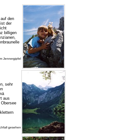
 auf den
ist der
icht
z billigen
Enzianen,
enbraunelle
em Jennergipfel
n, sehr
en
omä
t aus
 Obersee
klettern
chfall gesehen