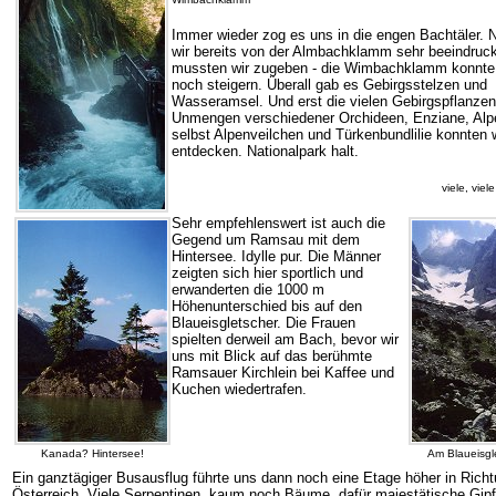
Immer wieder zog es uns in die engen Bachtäler.
wir bereits von der Almbachklamm sehr beeindruck
mussten wir zugeben - die Wimbachklamm konnt
noch steigern. Überall gab es Gebirgsstelzen und
Wasseramsel. Und erst die vielen Gebirgspflanzen
Unmengen verschiedener Orchideen, Enziane, Alpe
selbst Alpenveilchen und Türkenbundlilie konnten 
entdecken. Nationalpark halt.
viele, vie
Sehr empfehlenswert ist auch die
Gegend um Ramsau mit dem
Hintersee. Idylle pur. Die Männer
zeigten sich hier sportlich und
erwanderten die 1000 m
Höhenunterschied bis auf den
Blaueisgletscher. Die Frauen
spielten derweil am Bach, bevor wir
uns mit Blick auf das berühmte
Ramsauer Kirchlein bei Kaffee und
Kuchen wiedertrafen.
Kanada? Hintersee!
Am Blaueisgl
Ein ganztägiger Busausflug führte uns dann noch eine Etage höher in Ric
Österreich. Viele Serpentinen, kaum noch Bäume, dafür majestätische Gipf