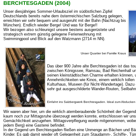
BERCHTESGADEN (2004)
Unser diesjähriges Sommer-Urlaubsziel im südöstlichen Zipfel
Deutschlands bereits nahe dem österrreichischen Salzburg gelegen,
erreichten wir sehr bequem und ausgeruht mit der Bahn (Nachtzug bis
München). Endlich wieder Berge! Und was für Berge!!
Wir bezogen also schleunigst unsere bestens ausgerüstete und
strategisch extrem günstig gelegene Ferienwohnung mit
Swimmingpool und Blick auf den Watzmann (2714 m NN).
Unser Quartier bei Familie Kraus
Das über 900 Jahre alte Berchtesgaden ist das tou
zwischen Königssee, Ramsau, Bad Reichenhall un
seinen kleinstädtischen Charme erhalten können, u
Annehmlichkeiten wie Kinos, einem wirklich tolle
Kulturhaus, Museen (für Nicht-Wandertage). Dazu 
sehr gut ausgeschilderte Wander-Routen, Seilbahn
Einfahrt ins Salzbergwerk Berchtesgaden. Ideal zum Abducken
Wir waren aber hier, um die wirklich atemberaubende Schönheit der Gegen
kaum noch zur Mittagsruhe überzeugt werden konnte, entschlossen wir uns, 
Gemächlichkeit anzugehen. Mittagsverpflegung wurde mitgenommen, wobei 
jedem Berg) eine Gasterei befindet.
In der Gegend um Berchtesgaden fließen eine Unmenge an Bächen und Bäch
Kinder. Es gab damit wieder oft Gelegenheit zum Staudamm-, Schiffe-, T