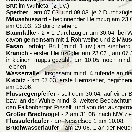
Brut im Wuhletal (2 juv.)
Sperber
- am 07.03. und 08.03. je 2 Durchzügle
Mäusebussard
- beginnender Heimzug am 23.0
am 08.03. 23 durchziehend
Baumfalke
- 2 x 1 Durchzügler am 30.04. bei W
davon gemeinsam mit 1 Rohrweihe und 2 Mäu
Fasan
- erfolgr. Brut (mind. 1 juv.) am Kienberg
Kranich
- erster Heimzügler am 23.02., am 07.
in kleinen Trupps gezählt, am 10.05. noch mind
Teichen
Wasserralle
- insgesamt mind. 4 rufende an d
Kiebitz
- am 07.03. erste Heimzieher, beginn
am 15.06.
Flussregenpfeifer
- seit dem 30.04. auf einer 
bzw. an der Wuhle mind. 3, weitere Beobachtu
den Falkenberger Rieself. und von der ausget
Großer Brachvogel
- 2 am 31.08. nach NW zi
Flussuferläufer
- am Nesselsee 1 am 10.08.
Bruchwasserläufer
- am 29.06. 1 an der Neue