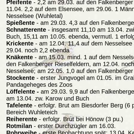
Pfeifente
- 2,2 am 29.03. auf den Falkenberger
11.04. 2,2 auf dem Elsensee, am 29.06. 1 Män
Nesselsee (Wuhletal)
Spießente
- am 29.03. 4,3 auf den Falkenberge
Schnatterente
- insgesamt 11,10 am 13.04. z
Buch, 15,11 am 10.05. ebenda, vermutl. 1 erfolg
Krickente
- am 12.04. 11,4 auf dem Nesselsee
29.04. noch 2,2 ebenda
Knäkente
- am 15.03. mind. 1 auf dem Nessels
den Falkenberger Rieselfeldern, am 12.04. noc
Nesselsee; am 22.05. 1,0 auf den Falkenberger 
Stockente
- erster Jungvogel am 01.05. im Gr
Pandageheges des Zoos
Löffelente -
am 29.03. 9,9 auf den Falkenberger
am 13.04. zw. Karow und Buch
Tafelente
- erfolgr. Brut am Biesdorfer Berg (6 p
Bereich Wuhleteich
Reiherente
- erfolgr. Brut bei Hönow (3 pu.)
Rotmilan
- erster Durchzügler am 16.03.
Rohrweihe
- erste Beobachtung spät: 13.04. Ka