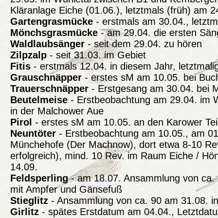
Kläranlage Eiche (01.06.), letztmals (früh) am 2
Gartengrasmücke
- erstmals am 30.04., letztm
Mönchsgrasmücke
- am 29.04. die ersten Sän
Waldlaubsänger
- seit dem 29.04. zu hören
Zilpzalp
- seit 31.03. im Gebiet
Fitis
- erstmals 12.04. in diesem Jahr, letztmal
Grauschnäpper
- erstes sM am 10.05. bei Buc
Trauerschnäpper
- Erstgesang am 30.04. bei 
Beutelmeise
- Erstbeobachtung am 29.04. im Wu
in der Malchower Aue
Pirol
- erstes sM am 10.05. an den Karower Te
Neuntöter
- Erstbeobachtung am 10.05., am 01.
Münchehofe (Der Machnow), dort etwa 8-10 Rev
erfolgreich), mind. 10 Rev. im Raum Eiche / Hö
14.09.
Feldsperling
- am 18.07. Ansammlung von ca. 
mit Ampfer und Gänsefuß
Stieglitz
- Ansammlung von ca. 90 am 31.08. in
Girlitz
- spätes Erstdatum am 04.04., Letztdat