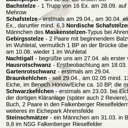
Bachstelze
- 1 Trupp von 16 Ex. am 28.09. auf
Mehrow
Schafstelze
- erstmals am 29.04., am 30.04. e
Ex., darunter mind. 6,3
Nordische Schafstelze
Männchen des
Maskenstelzen
-Typus bei Ahren
Gebirgsstelze
- 2 Paare mit beginnendem Balz
im Wuhletal, vermutlich 1 BP an der Brücke übe
am 10.08. wieder 1 im Wuhletal
Nachtigall
- begrüßte uns am 27.04. als erster 
Hausrotschwanz
- Erstbeobachtung am 18.03. 
Gartenrotschwanz
- erstmals am 29.04.
Braunkehlchen
- seit 29.04., am 02.05 mind. 1
Eiche, im Bereich Hönow/Eiche ca. 10 BP, die me
Schwarzkehlchen
- erstmals am 23.03. bei Eic
der dortigen Kläranlage (später auch 2 Reviere),
Buch, 2 Paare in den Falkenberger Rieselfeldern 
weiteres im Eichepark Ahrensfelde
Steinschmätzer
- ein Männchen am 31.03. in B
9,8 im NSG Falkenberger Rieselfelder