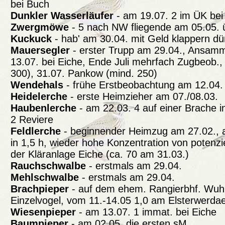
bei Buch
Dunkler Wasserläufer
- am 19.07. 2 im ÜK bei
Zwergmöwe
- 5 nach NW fliegende am 05.05. 
Kuckuck
- hab' am 30.04. mit Geld klappern dü
Mauersegler
- erster Trupp am 29.04., Ansam
13.07. bei Eiche, Ende Juli mehrfach Zugbeob., 
300), 31.07. Pankow (mind. 250)
Wendehals
- frühe Erstbeobachtung am 12.04. 
Heidelerche
- erste Heimzieher am 07./08.03.
Haubenlerche
- am 22.03. 4 auf einer Brache i
2 Reviere
Feldlerche
- beginnender Heimzug am 27.02., 
in 1,5 h, wieder hohe Konzentration von potenzi
der Kläranlage Eiche (ca. 70 am 31.03.)
Rauchschwalbe
- erstmals am 29.04.
Mehlschwalbe
- erstmals am 29.04.
Brachpieper
- auf dem ehem. Rangierbhf. Wuhl
Einzelvogel, vom 11.-14.05 1,0 am Elsterwerdaer
Wiesenpieper
- am 13.07. 1 immat. bei Eiche
Baumpieper
- am 02.05. die ersten sM