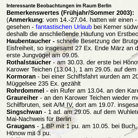
Interessante Beobachtungen im Raum Berlin
Bemerkenswertes (Frühjahr/Sommer 2003):
(
Anmerkung
: vom 14.-27.04. hatten wir einen 
gesehen -
fantastischen Urlaub
bei Kemer südwe
deshalb die anschließende Häufung von Erstbe
Haubentaucher -
schnelle Besetzung der Brut
Eisfreiheit, so insgesamt 27 Ex. Ende März an 
erste Jungvögel am 09.05.
Rothalstaucher
- am 30.03. der erste bei Höno
Karower Teichen (13.04.), 1 am 29.05. auf dem
Kormoran
- bei einer Schiffsfahrt wurden am 2
Müggelsee 235 Ex. gezählt
Rohrdommel
- ein Rufer am 13.04. an den Ka
Graureiher
- an den Karower Teichen wieder m
Schilfbruten, seit A/M IV, dort am 19.07. insges
Singschwan
- 1 ad. am 29.05. auf dem Wuhlet
Mai-Nachweis für Berlin
Graugans
- 1 BP mit 1 pu. am 10.05. bei Buch,
Hönow mit 3 pu.