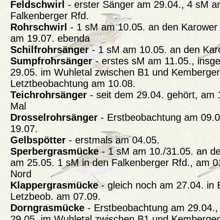
Feldschwirl
- erster Sänger am 29.04., 4 sM a
Falkenberger Rfd.
Rohrschwirl
- 1 sM am 10.05. an den Karower T
am 19.07. ebenda
Schilfrohrsänger
- 1 sM am 10.05. an den Kar
Sumpfrohrsänger
- erstes sM am 11.05., ins
29.05. im Wuhletal zwischen B1 und Kemberger 
Letztbeobachtung am 10.08.
Teichrohrsänger
- seit dem 29.04. gehört, am 
Mal
Drosselrohrsänger
- Erstbeobachtung am 09.05
19.07.
Gelbspötter
- erstmals am 04.05.
Sperbergrasmücke
- 1 sM am 10./31.05. an d
am 25.05. 1 sM in den Falkenberger Rfd., am 
Nord
Klappergrasmücke
- gleich noch am 27.04. in 
Letzbeob. am 07.09.
Dorngrasmücke
- Erstbeobachtung am 29.04.
29.05. im Wuhletal zwischen B1 und Kemberger 